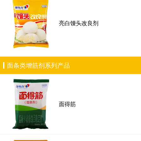
亮白馒头改良剂
面条类增筋剂系列产品
面得筋