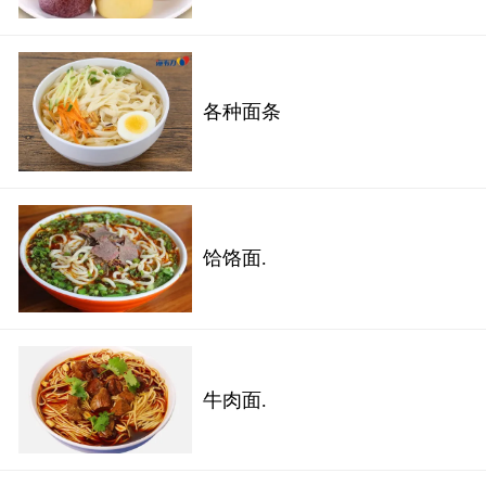
各种面条
饸饹面.
牛肉面.