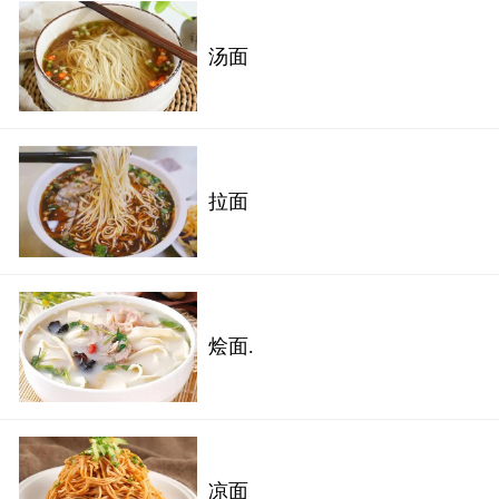
汤面
拉面
烩面.
凉面