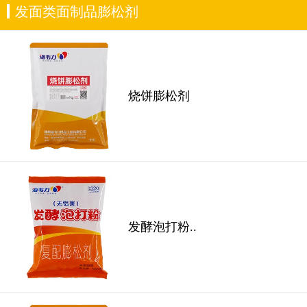
发面类面制品膨松剂
烧饼膨松剂
发酵泡打粉..