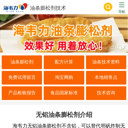
油条膨松剂技术
导航
油条膨松剂
配方计算
油条技术资料
免费试用留言
淘宝网购
本地销售点
产品检验报告
食品国家标准
技术咨询
无铝油条膨松剂介绍
海韦力无铝油条膨松剂不含铝，可以替代明矾炸制无