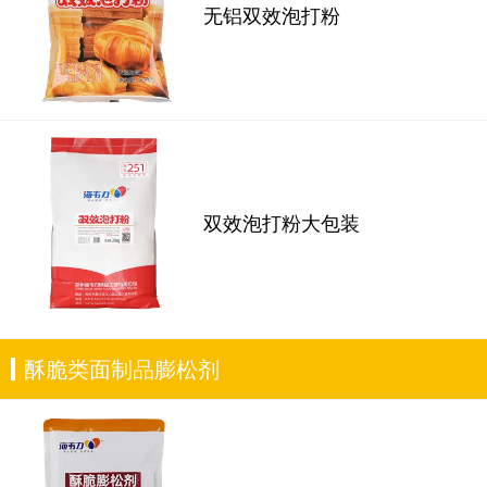
无铝双效泡打粉
双效泡打粉大包装
酥脆类面制品膨松剂